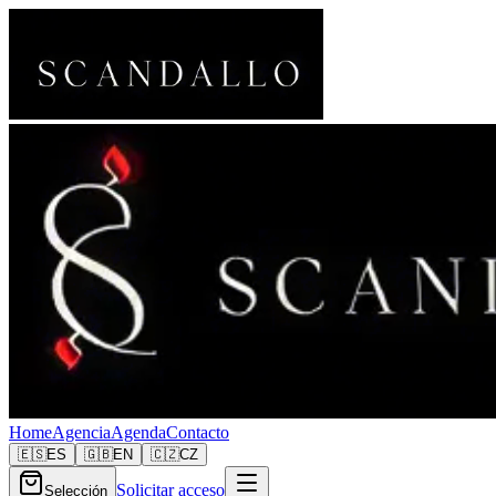
Home
Agencia
Agenda
Contacto
🇪🇸
ES
🇬🇧
EN
🇨🇿
CZ
Solicitar acceso
Selección